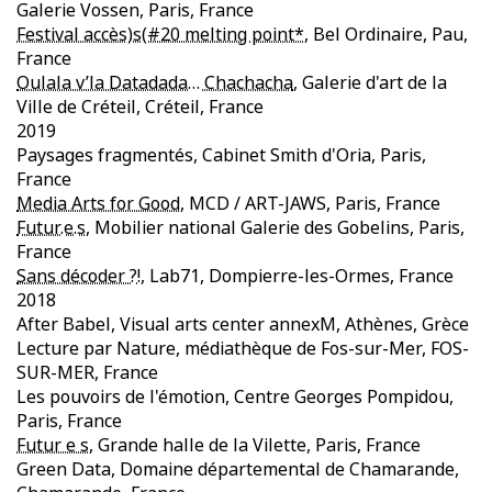
Galerie Vossen, Paris, France
Festival accès)s(#20 melting point*
, Bel Ordinaire, Pau,
France
Oulala v’la Datadada… Chachacha
, Galerie d'art de la
Ville de Créteil, Créteil, France
2019
Paysages fragmentés, Cabinet Smith d'Oria, Paris,
France
Media Arts for Good
, MCD / ART-JAWS, Paris, France
Futur.e.s
, Mobilier national Galerie des Gobelins, Paris,
France
Sans décoder ?!
, Lab71, Dompierre-les-Ormes, France
2018
After Babel, Visual arts center annexM, Athènes, Grèce
Lecture par Nature, médiathèque de Fos-sur-Mer, FOS-
SUR-MER, France
Les pouvoirs de l'émotion, Centre Georges Pompidou,
Paris, France
Futur e s
, Grande halle de la Vilette, Paris, France
Green Data, Domaine départemental de Chamarande,